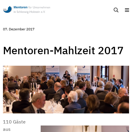
Mentoren
Suche
M
für
Unternehmen
in
Schleswig-
07. Dezember 2017
Holstein
-
Ehrenamtliche
Unternehmensberatung
Mentoren-Mahlzeit 2017
in
Schleswig-
Holstein
110 Gäste
aus