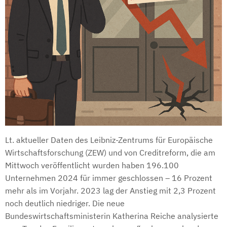
Lt. aktueller Daten des Leibniz-Zentrums für Europäische
Wirtschaftsforschung (ZEW) und von Creditreform, die am
Mittwoch veröffentlicht wurden haben 196.100
Unternehmen 2024 für immer geschlossen – 16 Prozent
mehr als im Vorjahr. 2023 lag der Anstieg mit 2,3 Prozent
noch deutlich niedriger. Die neue
Bundeswirtschaftsministerin Katherina Reiche analysierte