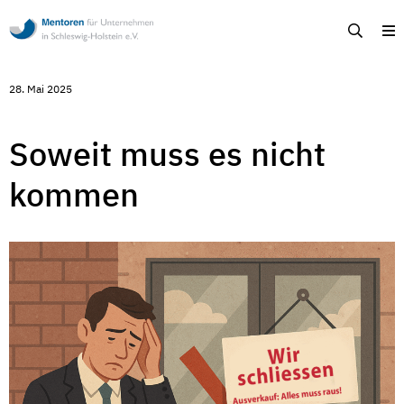
Mentoren
Suche
M
für
Unternehmen
in
Schleswig-
28. Mai 2025
Holstein
-
Ehrenamtliche
Unternehmensberatung
Soweit muss es nicht
in
Schleswig-
kommen
Holstein