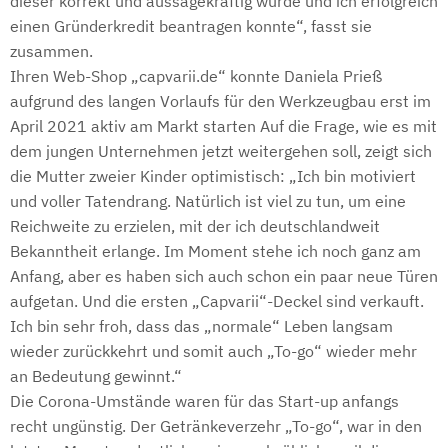
dieser korrekt und aussagekräftig wurde und ich erfolgreich
einen Gründerkredit beantragen konnte“, fasst sie
zusammen.
Ihren Web-Shop „capvarii.de“ konnte Daniela Prieß
aufgrund des langen Vorlaufs für den Werkzeugbau erst im
April 2021 aktiv am Markt starten Auf die Frage, wie es mit
dem jungen Unternehmen jetzt weitergehen soll, zeigt sich
die Mutter zweier Kinder optimistisch: „Ich bin motiviert
und voller Tatendrang. Natürlich ist viel zu tun, um eine
Reichweite zu erzielen, mit der ich deutschlandweit
Bekanntheit erlange. Im Moment stehe ich noch ganz am
Anfang, aber es haben sich auch schon ein paar neue Türen
aufgetan. Und die ersten „Capvarii“-Deckel sind verkauft.
Ich bin sehr froh, dass das „normale“ Leben langsam
wieder zurückkehrt und somit auch „To-go“ wieder mehr
an Bedeutung gewinnt.“
Die Corona-Umstände waren für das Start-up anfangs
recht ungünstig. Der Getränkeverzehr „To-go“, war in den