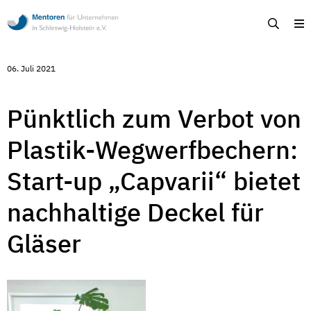
Mentoren
Suche
M
für
Unternehmen
in
Schleswig-
06. Juli 2021
Holstein
-
Ehrenamtliche
Unternehmensberatung
Pünktlich zum Verbot von
in
Schleswig-
Plastik-Wegwerfbechern:
Holstein
Start-up „Capvarii“ bietet
nachhaltige Deckel für
Gläser