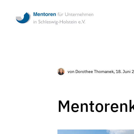
Mentoren
für
Unternehmen
in
Schleswig-
Holstein
-
Ehrenamtliche
Unternehmensbe
in
Schleswig-
von Dorothee Thomanek
, 18. Juni 
Holstein
Mentorenk