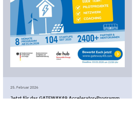
25. Februar 2026
Jetzt für das GATEWAY49 Accelerator-Programm
für innovative StartUps bewerben
«
Vorherige Seite
1
2
3