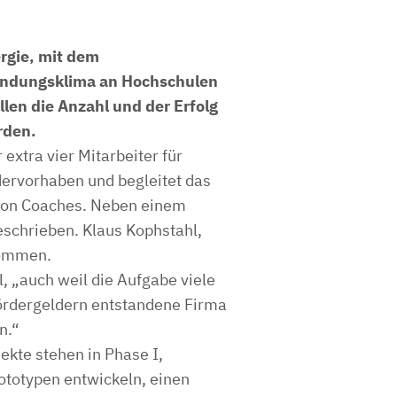
rgie, mit dem
ründungsklima an Hochschulen
len die Anzahl und der Erfolg
rden.
 extra vier Mitarbeiter für
rdervorhaben und begleitet das
 von Coaches. Neben einem
eschrieben. Klaus Kophstahl,
nommen.
, „auch weil die Aufgabe viele
Fördergeldern entstandene Firma
n.“
ekte stehen in Phase I,
ototypen entwickeln, einen