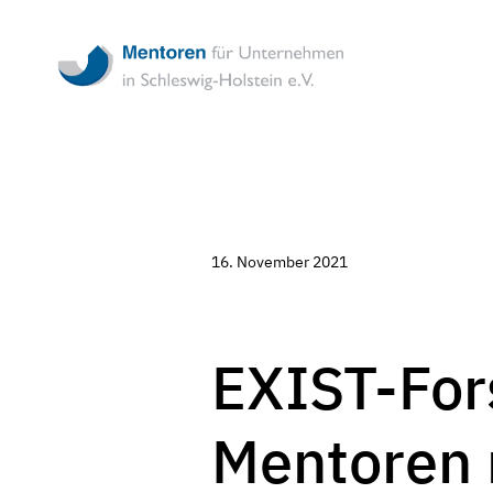
Mentoren
für
Unternehmen
in
Schleswig-
Holstein
-
Ehrenamtliche
Unternehmensbe
in
Schleswig-
16. November 2021
Holstein
EXIST-Fo
Mentoren 