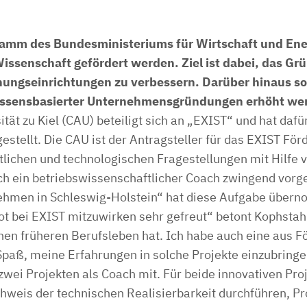
ramm des Bundesministeriums für Wirtschaft und Ene
issenschaft gefördert werden. Ziel ist dabei, das G
ungseinrichtungen zu verbessern. Darüber hinaus sol
wissensbasierter Unternehmensgründungen erhöht we
tät zu Kiel (CAU) beteiligt sich an „EXIST“ und hat dafür
estellt. Die CAU ist der Antragsteller für das EXIST Fö
lichen und technologischen Fragestellungen mit Hilfe
uch ein betriebswissenschaftlicher Coach zwingend vorg
nehmen in Schleswig-Holstein“ hat diese Aufgabe über
t bei EXIST mitzuwirken sehr gefreut“ betont Kophstahl
en früheren Berufsleben hat. Ich habe auch eine aus 
l Spaß, meine Erfahrungen in solche Projekte einzubringe
zwei Projekten als Coach mit. Für beide innovativen Proj
weis der technischen Realisierbarkeit durchführen, Pr