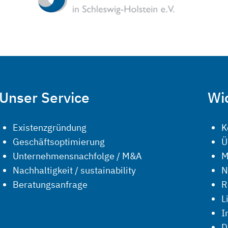
Unser Service
Wic
Existenzgründung
K
Geschäftsoptimierung
Ü
Unternehmensnachfolge / M&A
M
Nachhaltigkeit / sustainability
N
Beratungsanfrage
R
L
I
D