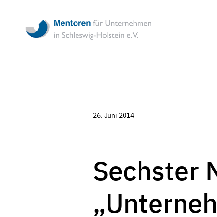
Mentoren
für
Unternehmen
in
Schleswig-
Holstein
-
Ehrenamtliche
Unternehmensbe
in
Schleswig-
26. Juni 2014
Holstein
Sechster N
„Unterneh