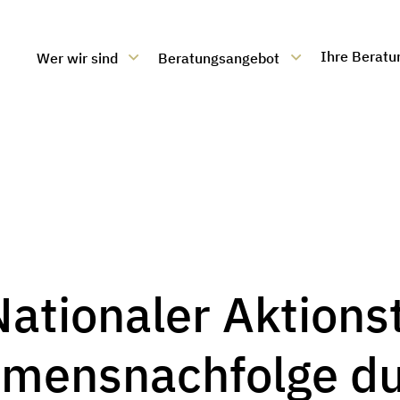
Ihre Beratu
Wer wir sind
Beratungsangebot
ratung
ationaler Aktions
mensnachfolge d