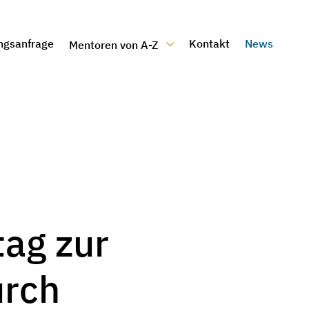
ngsanfrage
Kontakt
News
Mentoren von A-Z
tag zur
urch