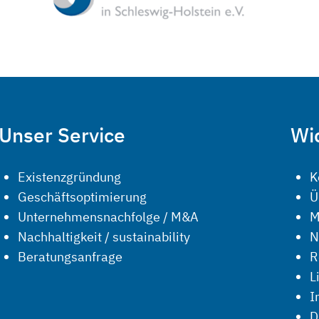
Unser Service
Wic
Existenzgründung
K
Geschäftsoptimierung
Ü
Unternehmensnachfolge / M&A
M
Nachhaltigkeit / sustainability
N
Beratungsanfrage
R
L
I
D