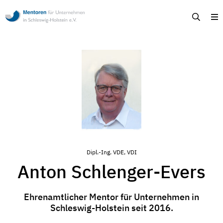
Mentoren
Suche
M
für
Unternehmen
in
Schleswig-
Holstein
-
Ehrenamtliche
Unternehmensberatung
in
Schleswig-
Holstein
Dipl.-Ing. VDE, VDI
Anton Schlenger-Evers
Ehrenamtlicher Mentor für Unternehmen in
Schleswig-Holstein seit 2016.