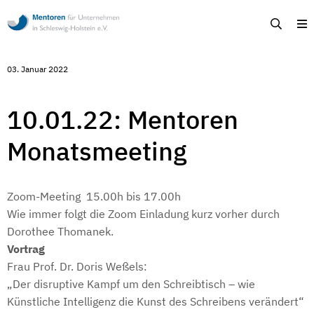
Mentoren
Suche
M
für
Unternehmen
in
Schleswig-
03. Januar 2022
Holstein
-
Ehrenamtliche
Unternehmensberatung
10.01.22: Mentoren
in
Schleswig-
Monatsmeeting
Holstein
Zoom-Meeting 15.00h bis 17.00h
Wie immer folgt die Zoom Einladung kurz vorher durch
Dorothee Thomanek.
Vortrag
Frau Prof. Dr. Doris Weßels:
„Der disruptive Kampf um den Schreibtisch – wie
Künstliche Intelligenz die Kunst des Schreibens verändert“