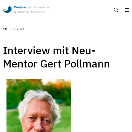
Mentoren
Suche
M
für
Unternehmen
in
Schleswig-
10. Juni 2021
Holstein
-
Ehrenamtliche
Unternehmensberatung
Interview mit Neu-
in
Schleswig-
Mentor Gert Pollmann
Holstein