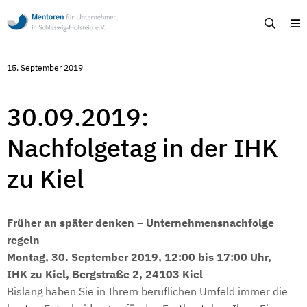
Mentoren
Suche
M
für
Unternehmen
in
Schleswig-
15. September 2019
Holstein
-
Ehrenamtliche
Unternehmensberatung
30.09.2019:
in
Schleswig-
Nachfolgetag in der IHK
Holstein
zu Kiel
Früher an später denken – Unternehmensnachfolge
regeln
Montag, 30. September 2019, 12:00 bis 17:00 Uhr,
IHK zu Kiel, Bergstraße 2, 24103 Kiel
Bislang haben Sie in Ihrem beruflichen Umfeld immer die