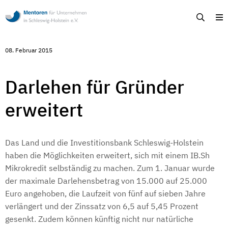
Mentoren
Suche
M
für
Unternehmen
in
Schleswig-
08. Februar 2015
Holstein
-
Ehrenamtliche
Unternehmensberatung
Darlehen für Gründer
in
Schleswig-
erweitert
Holstein
Das Land und die Investitionsbank Schleswig-Holstein
haben die Möglichkeiten erweitert, sich mit einem IB.Sh
Mikrokredit selbständig zu machen. Zum 1. Januar wurde
der maximale Darlehensbetrag von 15.000 auf 25.000
Euro angehoben, die Laufzeit von fünf auf sieben Jahre
verlängert und der Zinssatz von 6,5 auf 5,45 Prozent
gesenkt. Zudem können künftig nicht nur natürliche